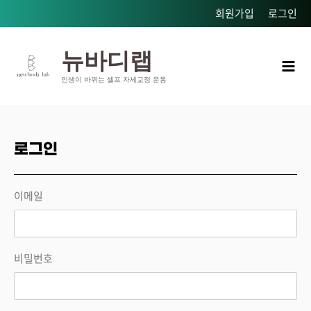
콘텐츠로
회원가입
로그인
건너뛰기
Mai
뉴바디랩
Men
인생이 바뀌는 셀프 자세교정 운동
로그인
이메일
비밀번호