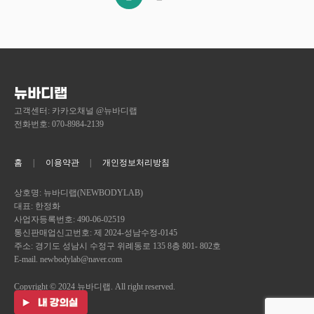
뉴바디랩
고객센터: 카카오채널 @뉴바디랩
전화번호: 070-8984-2139
홈
이용약관
개인정보처리방침
상호명: 뉴바디랩(NEWBODYLAB)
대표: 한정화
사업자등록번호: 490-06-02519
통신판매업신고번호: 제 2024-성남수정-0145
주소: 경기도 성남시 수정구 위례동로 135 8층 801- 802호
E-mail. newbodylab@naver.com
Copyright © 2024 뉴바디랩. All right reserved.