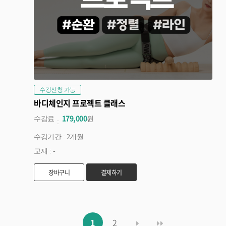
수강신청 가능
바디체인지 프로젝트 클래스
179,000
수강료
원
수강기간 : 2개월
교재 : -
장바구니
결제하기
1
2