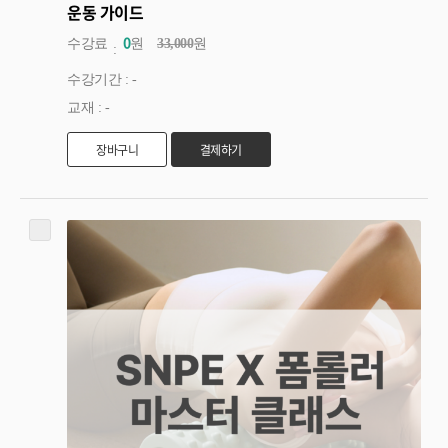
운동 가이드
0
수강료
원
33,000
원
수강기간 : -
교재 : -
장바구니
결제하기