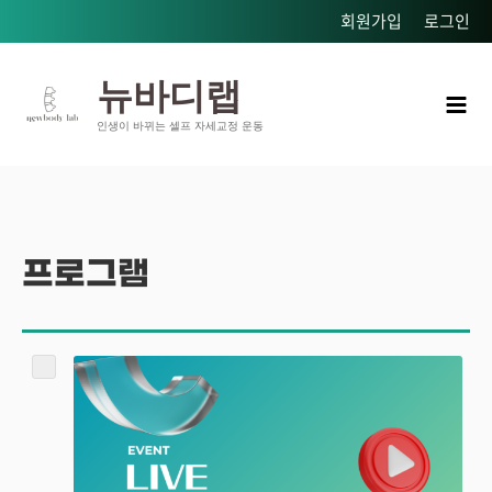
콘텐츠로
회원가입
로그인
건너뛰기
Mai
뉴바디랩
Men
인생이 바뀌는 셀프 자세교정 운동
프로그램