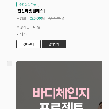
수강신청 가능
[전신리셋 클래스]
228,000
수강료
원
1,100,000
원
수강기간 : 3개월
교재 : -
장바구니
결제하기