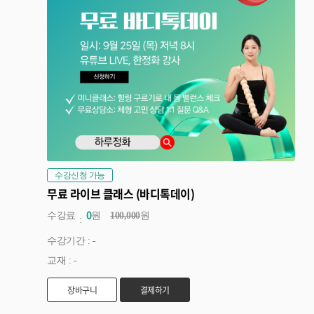
수강신청 가능
무료 라이브 클래스 (바디톡데이)
0
수강료
원
100,000
원
수강기간 : -
교재 : -
장바구니
결제하기