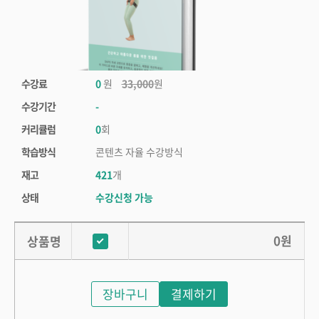
수강료
0
원
33,000
원
수강기간
-
커리큘럼
0
회
학습방식
콘텐츠 자율 수강방식
재고
421
개
상태
수강신청 가능
0
원
상품명
장바구니
결제하기