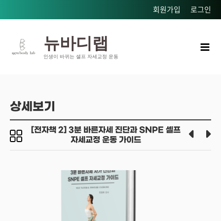
콘텐츠로
회원가입
로그인
건너뛰기
Mai
뉴바디랩
Men
인생이 바뀌는 셀프 자세교정 운동
상세보기
[전자책 2] 3분 바른자세 진단과 SNPE 셀프
자세교정 운동 가이드