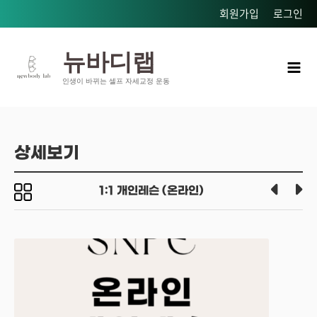
콘텐츠로
회원가입
로그인
건너뛰기
Mai
뉴바디랩
Men
인생이 바뀌는 셀프 자세교정 운동
상세보기
1:1 개인레슨 (온라인)