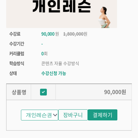
수강료
90,000
원
1,800,000
원
수강기간
-
커리큘럼
0
회
학습방식
콘텐츠 자율 수강방식
상태
수강신청 가능
90,000
원
상품명
장바구니
결제하기