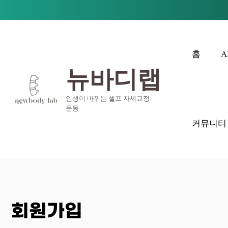
콘텐츠로
건너뛰기
홈
A
뉴바디랩
인생이 바뀌는 셀프 자세교정
운동
커뮤니티
회원가입