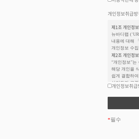
회사에서 제공
있습니다. 다
개인정보취급방
하지 않을 경
의사표시를 하
제1조 개인정보
제3조 약관의
뉴바디랩 (‘U
① 회사는 제공
내용에 대해 
약관과 상충할
개인정보 수집
② 본 약관에
제2조 개인정보
제4조 용어의
“개인정보”는
① 서비스: 개
해당 개인을 
구현되는 단말
쉽게 결합하여 
② 회원: 회
사이트가 고객
의미합니다.
개인정보취급
일반 회원정보
③ 아이디: 
– 수집시기: 
조합을 의미합
– 필수 수집항
④ 비밀번호: 
– 선택 수집항
⑤ 도메인: 
– 이용목적: 
의미합니다. 
*
필수
– 보유기간: 
제공합니다.
주문 정보(구독
⑥ 게시물: 회
– 수집시기: 
혹은 이들의 