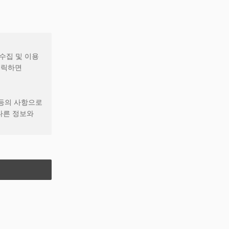
할 수
 의사 표시를
고, 거부의
 수집 및 이용
당 내용이 이
클릭하면
니다.
 등의 사항으로
 장치와 같이
다른 정보와
니다.
 사용자를
및 숫자의
 의미합니다.
넷 주소를
소를 추가적으로
성, 링크, 파일